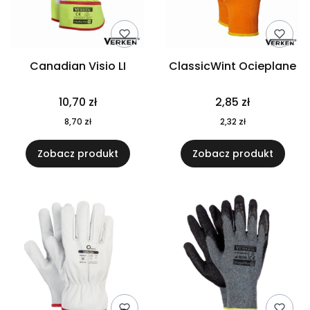
Canadian Visio LI
ClassicWint Ocieplane
Cena
Cena
10,70 zł
2,85 zł
Cena
Cena
8,70 zł
2,32 zł
Zobacz produkt
Zobacz produkt