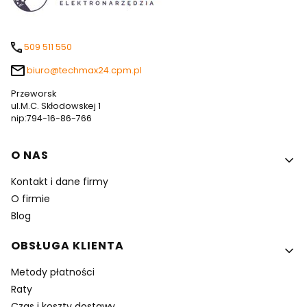
509 511 550
biuro@techmax24.cpm.pl
Przeworsk
ul.M.C. Skłodowskej 1
nip:794-16-86-766
Linki w stopce
O NAS
Kontakt i dane firmy
O firmie
Blog
OBSŁUGA KLIENTA
Metody płatności
Raty
Czas i koszty dostawy