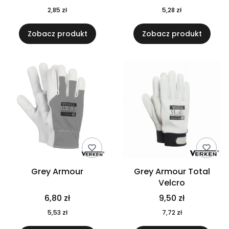
Cena
Cena
2,85 zł
5,28 zł
Zobacz produkt
Zobacz produkt
Grey Armour
Grey Armour Total
Velcro
Cena
Cena
6,80 zł
9,50 zł
Cena
Cena
5,53 zł
7,72 zł