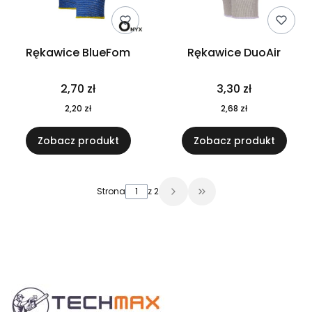
Rękawice BlueFom
Rękawice DuoAir
Cena
Cena
2,70 zł
3,30 zł
Cena
Cena
2,20 zł
2,68 zł
Zobacz produkt
Zobacz produkt
Strona
z 2
Przejdź do ostatniej 