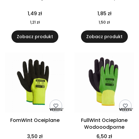
Cena
Cena
1,49 zł
1,85 zł
Cena
Cena
1,21 zł
1,50 zł
Zobacz produkt
Zobacz produkt
FomWint Oceiplane
FullWint Ocieplane
Wodooodporne
Cena
Cena
3,50 zł
6,50 zł