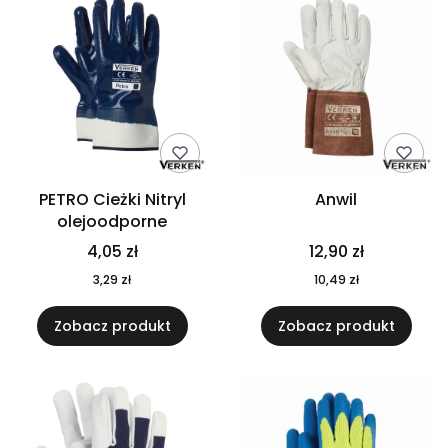
PETRO Cieżki Nitryl
Anwil
olejoodporne
Cena
Cena
4,05 zł
12,90 zł
Cena
Cena
3,29 zł
10,49 zł
Zobacz produkt
Zobacz produkt