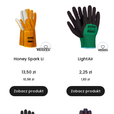
Honey Spark Li
LightAir
Cena
Cena
13,50 zł
2,25 zł
Cena
Cena
10,98 zł
1,83 zł
Zobacz produkt
Zobacz produkt