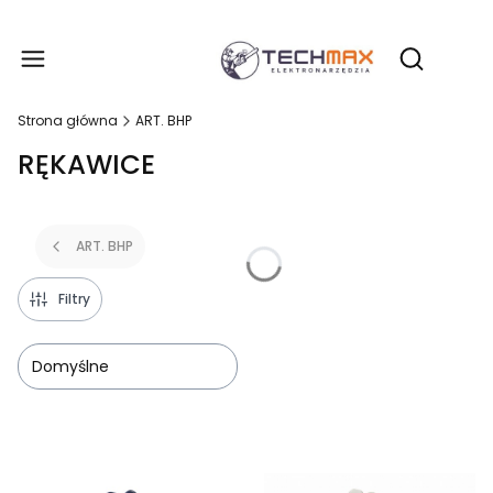
Produ
Otwórz wy
Strona główna
ART. BHP
RĘKAWICE
ART. BHP
Filtry
Domyślne
Lista produktów