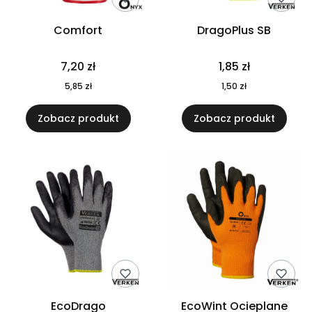
Comfort
DragoPlus SB
Cena
Cena
7,20 zł
1,85 zł
Cena
Cena
5,85 zł
1,50 zł
Zobacz produkt
Zobacz produkt
EcoDrago
EcoWint Ocieplane