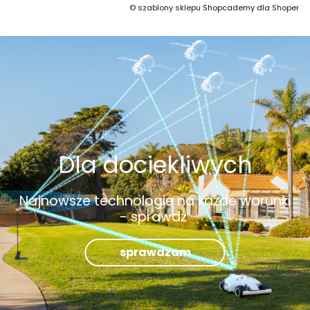
©
szablony sklepu
Shopcademy dla
Shoper
Dla dociekliwych
Najnowsze technologie na każde warunki
- sprawdź
sprawdzam