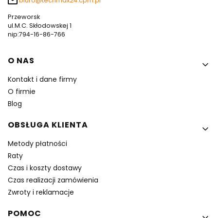
biuro@techmax24.cpm.pl
Przeworsk
ul.M.C. Skłodowskej 1
nip:794-16-86-766
Linki w stopce
O NAS
Kontakt i dane firmy
O firmie
Blog
OBSŁUGA KLIENTA
Metody płatności
Raty
Czas i koszty dostawy
Czas realizacji zamówienia
Zwroty i reklamacje
POMOC