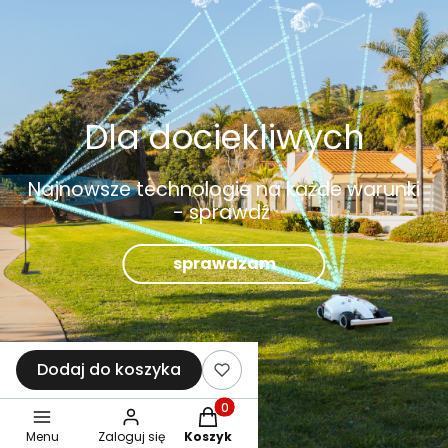
Dla dociekliwych
Najnowsze technologie na każde warunki
- sprawdź
sprawdzam
Dodaj do koszyka
Produkty w koszyku: 0. Zobacz sz
Menu
Zaloguj się
Koszyk