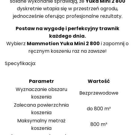
solidne wykonanie sprawiają, że
Yuka Mini 2 800
dyskretnie wtapia się w przestrzeń ogrodu,
jednocześnie oferując profesjonalne rezultaty.
Postaw na wygodę i perfekcyjny trawnik
każdego dnia.
Wybierz
Mammotion
Yuka Mini 2 800
i zapomnij o
ręcznym koszeniu raz na zawsze!
Specyfikacja:
Parametr
Wartość
Wyznaczanie obszaru
Bezprzewodowe
koszenia
Zalecana powierzchnia
do 800 m²
koszenia
Maksymalny metraż
800 m²
koszenia