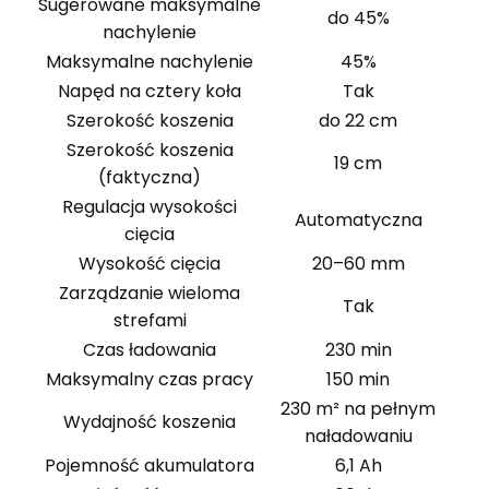
Sugerowane maksymalne
do 45%
nachylenie
Maksymalne nachylenie
45%
Napęd na cztery koła
Tak
Szerokość koszenia
do 22 cm
Szerokość koszenia
19 cm
(faktyczna)
Regulacja wysokości
Automatyczna
cięcia
Wysokość cięcia
20–60 mm
Zarządzanie wieloma
Tak
strefami
Czas ładowania
230 min
Maksymalny czas pracy
150 min
230 m² na pełnym
Wydajność koszenia
naładowaniu
Pojemność akumulatora
6,1 Ah