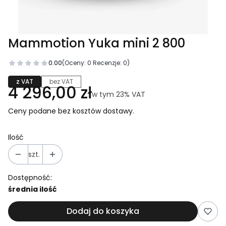
Mammotion Yuka mini 2 800
0.00
(Oceny: 0 Recenzje: 0)
z VAT
bez VAT
Cena
4 296,00 zł
w tym 23% VAT
w tym
23%
VAT
Ceny podane bez kosztów dostawy.
Ilość
szt.
Dostępność:
średnia ilość
Dodaj do koszyka