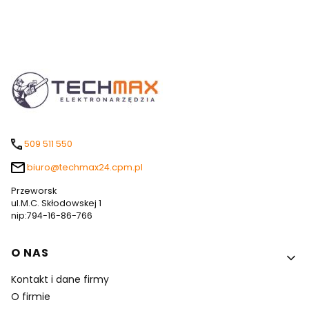
509 511 550
biuro@techmax24.cpm.pl
Przeworsk
ul.M.C. Skłodowskej 1
nip:794-16-86-766
Linki w stopce
O NAS
Kontakt i dane firmy
O firmie