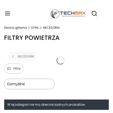
Produ
Otwórz wy
Strona główna
STIHL
AKCESORIA
FILTRY POWIETRZA
AKCESORIA
Filtry
Domyślne
Lista produktów
W tej kategorii nie ma obecnie żadnych produktów