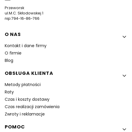
Przeworsk
ul.M.C. Skłodowskej 1
nip:794-16-86-766
Linki w stopce
O NAS
Kontakt i dane firmy
O firmie
Blog
OBSŁUGA KLIENTA
Metody płatności
Raty
Czas i koszty dostawy
Czas realizacji zamówienia
Zwroty i reklamacje
POMOC