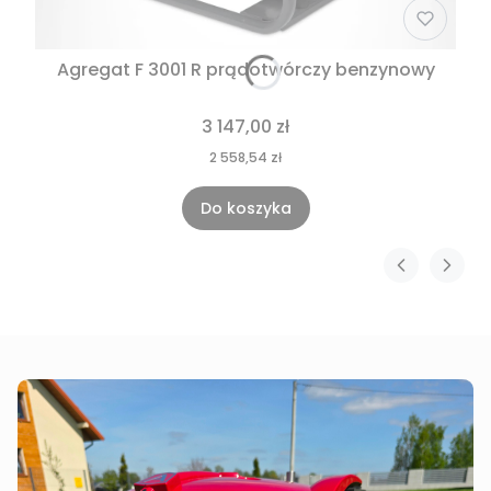
Agregat F 3001 R prądotwórczy benzynowy
Cena
3 147,00 zł
Cena
2 558,54 zł
Do koszyka