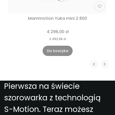
Mammotion Yuka mini 2 800
Cena
4 296,00 zł
Cena
3 492,68 zł
Do koszyka
Pierwsza na świecie
szorowarka z technologią
S-Motion. Teraz możesz