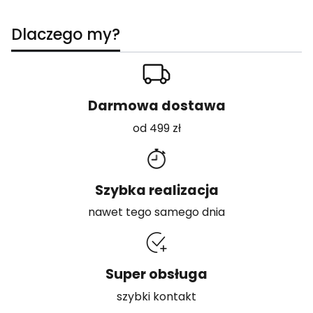
1. Wybór i zakup pilarki
Dlaczego my?
3. Konserwacja i serwis
Darmowa dostawa
od 499 zł
Szybka realizacja
nawet tego samego dnia
Super obsługa
szybki kontakt