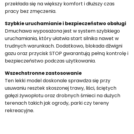
przekłada
się
na
większy
komfort
i
dłuższy
czas
pracy
bez
zmęczenia.
Szybkie
uruchamianie
i
bezpieczeństwo
obsługi
Dmuchawa
wyposażona
jest
w
system
szybkiego
uruchamiania,
który
ułatwia
start
silnika
nawet
w
trudnych
warunkach.
Dodatkowo,
blokada
dźwigni
gazu
oraz
przycisk
STOP
gwarantują
pełną
kontrolę
i
bezpieczeństwo
podczas
użytkowania.
Wszechstronne
zastosowanie
Ten
lekki
model
doskonale
sprawdza
się
przy
usuwaniu
resztek
skoszonej
trawy,
liści,
ściętych
gałęzi
żywopłotu
oraz
drobnych
śmieci
na
dużych
terenach
takich
jak
ogrody,
parki
czy
tereny
rekreacyjne.