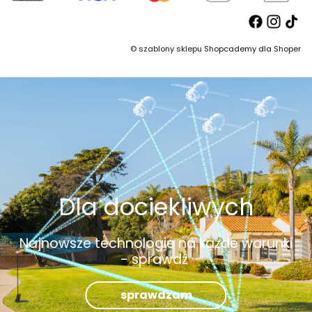
©
szablony sklepu
Shopcademy dla
Shoper
Dla dociekliwych
Najnowsze technologie na każde warunki
- sprawdź
sprawdzam