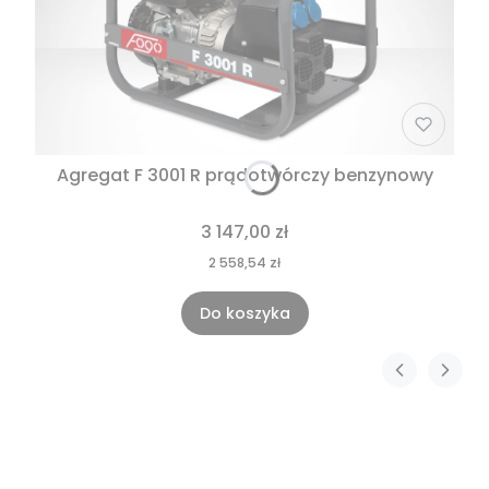
Agregat F 3001 R prądotwórczy benzynowy
Cena
3 147,00 zł
Cena
2 558,54 zł
Do koszyka