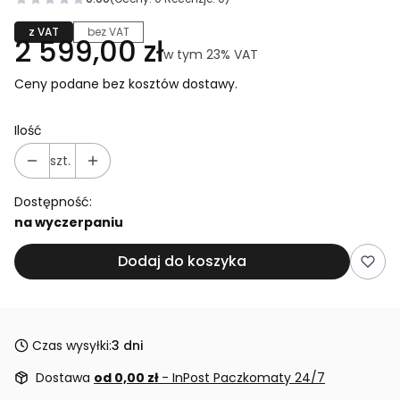
z VAT
bez VAT
Cena
2 599,00 zł
w tym 23% VAT
w tym
23%
VAT
Ceny podane bez kosztów dostawy.
Ilość
szt.
Dostępność:
na wyczerpaniu
Dodaj do koszyka
Czas wysyłki:
3 dni
Dostawa
od 0,00 zł
- InPost Paczkomaty 24/7