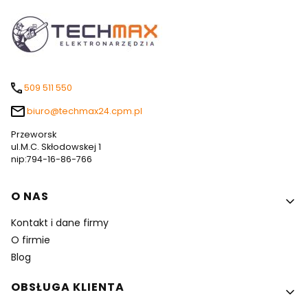
509 511 550
biuro@techmax24.cpm.pl
Przeworsk
ul.M.C. Skłodowskej 1
nip:794-16-86-766
Linki w stopce
O NAS
Kontakt i dane firmy
O firmie
Blog
OBSŁUGA KLIENTA