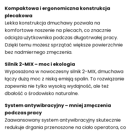
Kompaktowa
i
ergonomiczna
konstrukcja
plecakowa
Lekka
konstrukcja
dmuchawy
pozwala
na
komfortowe
noszenie
na
plecach,
co
znacznie
odciąża
użytkownika
podczas
długotrwałej
pracy.
Dzięki
temu
możesz
sprzątać
większe
powierzchnie
bez
nadmiernego
zmęczenia.
Silnik
2-
MIX –
moc
i
ekologia
Wyposażona
w
nowoczesny
silnik
2-
MIX,
dmuchawa
łączy
dużą
moc
z
niską
emisją
spalin.
To
rozwiązanie
zapewnia
nie
tylko
wysoką
wydajność,
ale
też
dbałość
o
środowisko
naturalne.
System
antywibracyjny –
mniej
zmęczenia
podczas
pracy
Zaawansowany
system
antywibracyjny
skutecznie
redukuje
drgania
przenoszone
na
ciało
operatora,
co