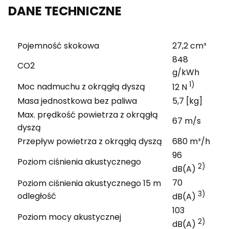
DANE TECHNICZNE
Pojemność skokowa
27,2 cm³
848
CO2
g/kWh
1)
Moc nadmuchu z okrągłą dyszą
12 N
Masa jednostkowa bez paliwa
5,7 [kg]
Max. prędkość powietrza z okrągłą
67 m/s
dyszą
Przepływ powietrza z okrągłą dyszą
680 m³/h
96
Poziom ciśnienia akustycznego
2)
dB(A)
70
Poziom ciśnienia akustycznego 15 m
3)
odległość
dB(A)
103
Poziom mocy akustycznej
2)
dB(A)