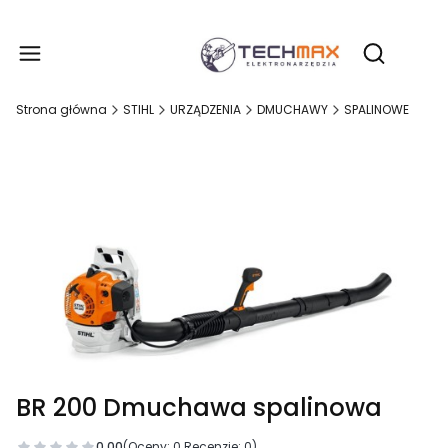
Produ
Otwórz wy
Strona główna
STIHL
URZĄDZENIA
DMUCHAWY
SPALINOWE
BR 200 Dmuchawa spalinowa
0.00
(Oceny: 0 Recenzje: 0)