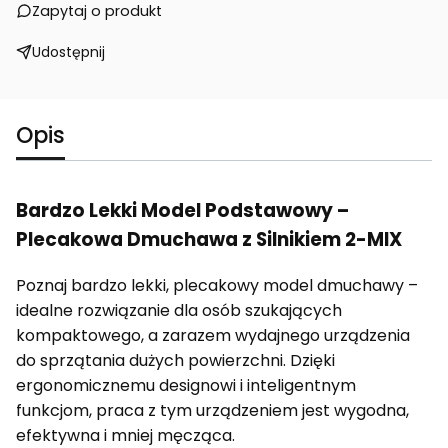
Zapytaj o produkt
Udostępnij
Opis
Bardzo
Lekki
Model
Podstawowy –
Plecakowa
Dmuchawa
z
Silnikiem
2-
MIX
Poznaj
bardzo
lekki,
plecakowy
model
dmuchawy –
idealne
rozwiązanie
dla
osób
szukających
kompaktowego,
a
zarazem
wydajnego
urządzenia
do
sprzątania
dużych
powierzchni.
Dzięki
ergonomicznemu
designowi
i
inteligentnym
funkcjom,
praca
z
tym
urządzeniem
jest
wygodna,
efektywna
i
mniej
męcząca.