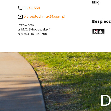
Blog
509 511 550
biuro@techmax24.cpm.pl
Bezpiecz
Przeworsk
ul.M.C. Skłodowskej 1
nip:794-16-86-766
D