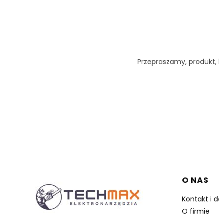
Przepraszamy, produkt, k
Linki 
O NAS
Kontakt i 
O firmie