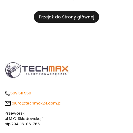
Przejdź do Strony głównej
509 511 550
biuro@techmax24.cpm.pl
Przeworsk
ul.M.C. Skłodowskej 1
nip:794-16-86-766